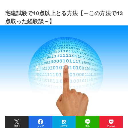
宅建試験で40点以上とる方法【～この方法で43
点取った経験談～】
ポスト
シェア
はてブ
送る
Pocket