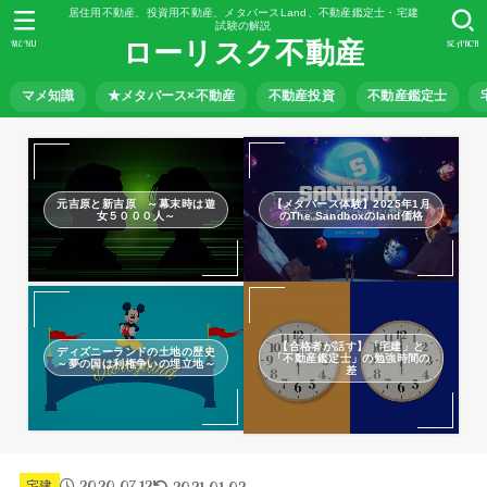
居住用不動産、投資用不動産、メタバースLand、不動産鑑定士・宅建
試験の解説
ローリスク不動産
MENU
SEARCH
マメ知識
★メタバース×不動産
不動産投資
不動産鑑定士
元吉原と新吉原 ～幕末時は遊
【メタバース体験】2025年1月
女５０００人～
のThe Sandboxのland価格
【合格者が話す】「宅建」と
ディズニーランドの土地の歴史
「不動産鑑定士」の勉強時間の
～夢の国は利権争いの埋立地～
差
2020.07.12
2021.01.02
宅建