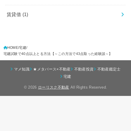
賃貸借
(1)
HOME
宅建
宅建試験で40点以上とる方法【～この方法で43点取った経験談～】
マメ知識
★メタバース×不動産
不動産投資
不動産鑑定士
宅建
© 2026
ローリスク不動産
All Rights Reserved.