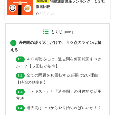
宅建通信講座ランキング １２社
関連記事
徹底比較
2021.01.11
もくじ
[
hide
]
過去問の繰り返しだけで、４０点のラインは超
1.
える
４０点取るには、過去問を何回転回すべき
1.1.
か！？【５回転が基準】
全ての問題を10回転する必要はない理由
1.2.
【時間の効率化】
「テキスト」と「過去問」の具体的な活用
1.3.
方法
過去問はいつからやり始めればいいか！？
1.4.