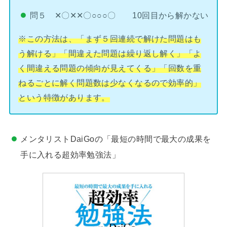
問５ ✕〇✕✕〇○○○〇 10回目から解かない
※この方法は、「まず５回連続で解けた問題はも
う解ける」「間違えた問題は繰り返し解く」「よ
く間違える問題の傾向が見えてくる」「回数を重
ねるごとに解く問題数は少なくなるので効率的」
という特徴があります。
メンタリストDaiGoの「最短の時間で最大の成果を
手に入れる超効率勉強法」