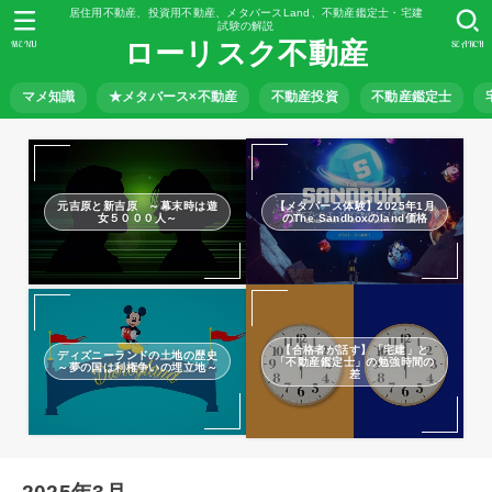
居住用不動産、投資用不動産、メタバースLand、不動産鑑定士・宅建
試験の解説
ローリスク不動産
MENU
SEARCH
マメ知識
★メタバース×不動産
不動産投資
不動産鑑定士
元吉原と新吉原 ～幕末時は遊
【メタバース体験】2025年1月
女５０００人～
のThe Sandboxのland価格
【合格者が話す】「宅建」と
ディズニーランドの土地の歴史
「不動産鑑定士」の勉強時間の
～夢の国は利権争いの埋立地～
差