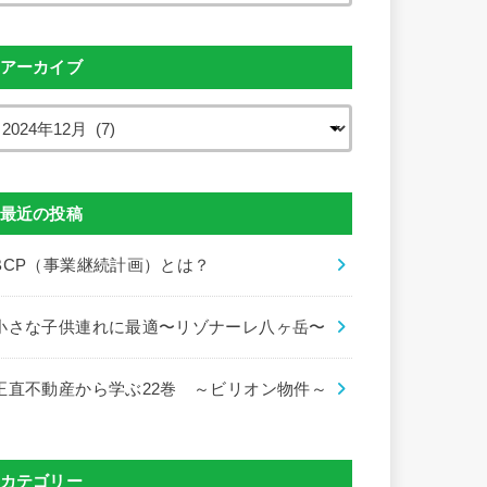
アーカイブ
最近の投稿
BCP（事業継続計画）とは？
小さな子供連れに最適〜リゾナーレ八ヶ岳〜
正直不動産から学ぶ22巻 ～ビリオン物件～
カテゴリー