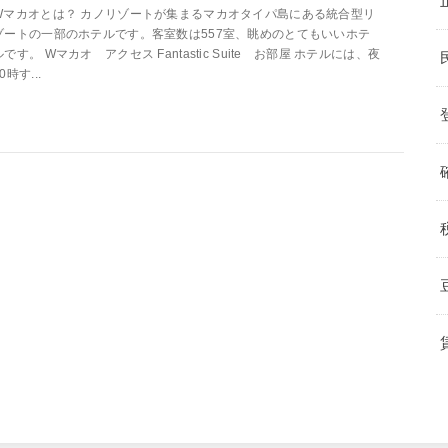
Wマカオとは？ カノリゾートが集まるマカオタイパ島にある統合型リ
ゾートの一部のホテルです。客室数は557室、眺めのとてもいいホテ
ルです。 Wマカオ アクセス Fantastic Suite お部屋 ホテルには、夜
0時す...