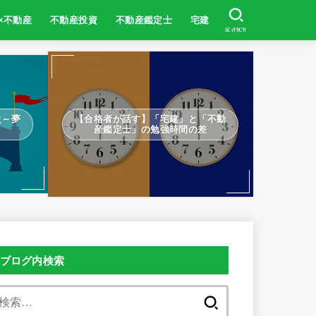
×不動産
不動産投資
不動産鑑定士
宅建
SEARCH
史～夢
【合格者が話す】「宅建」と「不動
～
産鑑定士」の勉強時間の差
ブログ内検索
検
索: