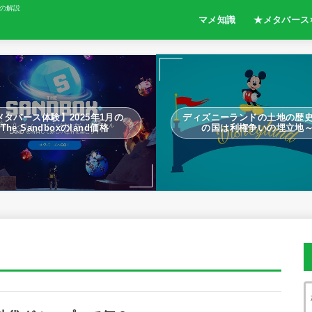
の解説
マメ知識
★メタバース
メタバース体験】2025年1月の
ディズニーランドの土地の歴
The Sandboxのland価格
の国は利権争いの埋立地