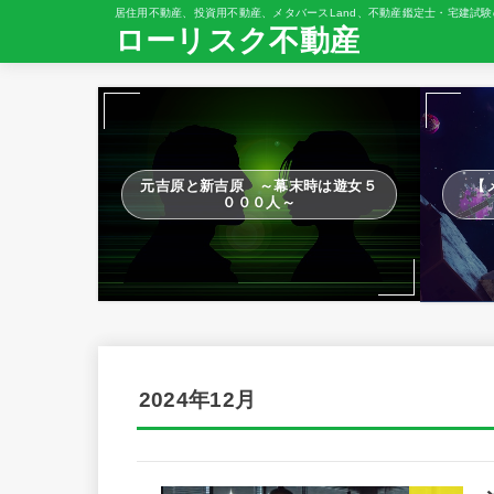
居住用不動産、投資用不動産、メタバースLand、不動産鑑定士・宅建試験
ローリスク不動産
元吉原と新吉原 ～幕末時は遊女５
【
０００人～
2024年12月