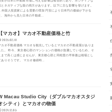
円安が日本の不動産市場に与える影響は複合的であり、ポジティブな
面とネガティブな面の両方があります。以下に主な影響を挙げます。
1. 外国人投資家による需要の増加 円安により日本円の価値が下がる
と、海外から見た日本の不動産...
【マカオ】マカオ不動産価格と竹
2025.02.18
マカオ不動産価格 マカオを観光しているとマカオの不動産屋がありま
した。 昨今、東京都心部のマンションの価格が急騰しているため、そ
こまで高くは感じませんが、東京都心部と同程度の坪単価は相場とし
てありそうです。 マカオ修繕時...
W Macau Studio City（ダブルマカオスタジ
オシティ）とマカオの物価
2024.12.03