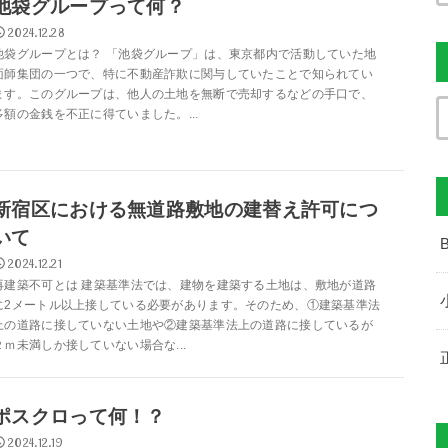
池袋グループって何？
2024.12.28
池袋グループとは？ 「池袋グループ」は、東京都内で活動していた地
面師集団の一つで、特に不動産詐欺に関与していたことで知られてい
ます。このグループは、他人の土地を無断で売却するなどの手口で、
多額の金銭を不正に得ていました。...
新宿区における無道路敷地の建替え許可につ
いて
2024.12.21
再建築不可とは 建築基準法では、建物を建築する土地は、敷地が道路
に2メートル以上接している必要があります。そのため、①建築基準法
上の道路に接していない土地や②建築基準法上の道路に接しているが
２ｍ未満しか接していない場合な...
ポスクロって何！？
2024.12.19