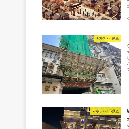
★海外×不動産
★ホテル×不動産