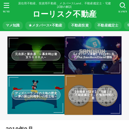
居住用不動産、投資用不動産、メタバースLand、不動産鑑定士・宅建
試験の解説
ローリスク不動産
MENU
SEARCH
マメ知識
★メタバース×不動産
不動産投資
不動産鑑定士
元吉原と新吉原 ～幕末時は遊
【メタバース体験】2025年1月
女５０００人～
のThe Sandboxのland価格
【合格者が話す】「宅建」と
ディズニーランドの土地の歴史
「不動産鑑定士」の勉強時間の
～夢の国は利権争いの埋立地～
差