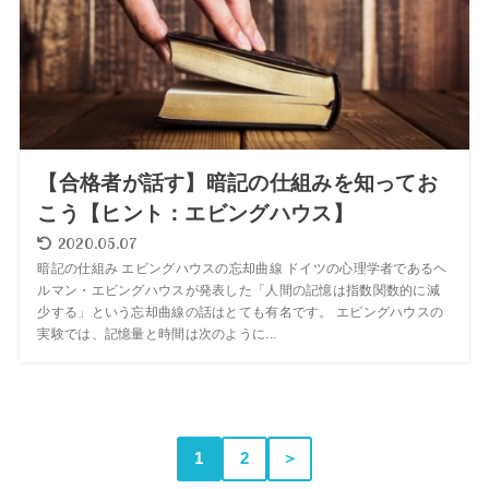
【合格者が話す】暗記の仕組みを知ってお
こう【ヒント：エビングハウス】
2020.05.07
暗記の仕組み エビングハウスの忘却曲線 ドイツの心理学者であるヘ
ルマン・エビングハウスが発表した「人間の記憶は指数関数的に減
少する」という忘却曲線の話はとても有名です。 エビングハウスの
実験では、記憶量と時間は次のように...
1
2
＞