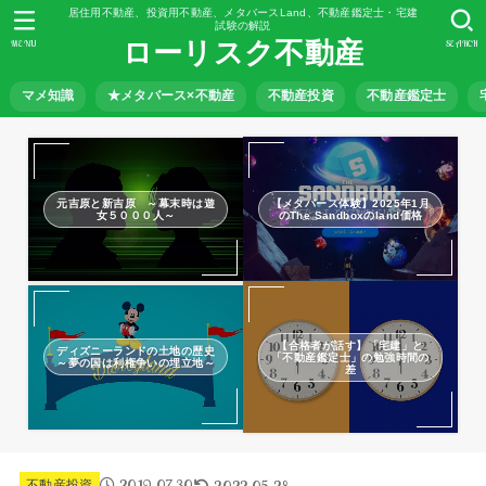
居住用不動産、投資用不動産、メタバースLand、不動産鑑定士・宅建
試験の解説
ローリスク不動産
MENU
SEARCH
マメ知識
★メタバース×不動産
不動産投資
不動産鑑定士
元吉原と新吉原 ～幕末時は遊
【メタバース体験】2025年1月
女５０００人～
のThe Sandboxのland価格
【合格者が話す】「宅建」と
ディズニーランドの土地の歴史
「不動産鑑定士」の勉強時間の
～夢の国は利権争いの埋立地～
差
2019.07.30
2022.05.28
不動産投資