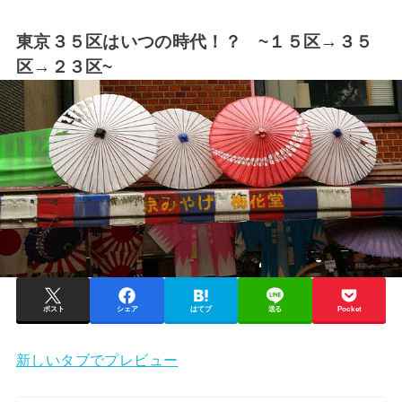
東京３５区はいつの時代！？ ~１５区→３５
区→２３区~
ポスト
シェア
はてブ
送る
Pocket
新しいタブでプレビュー