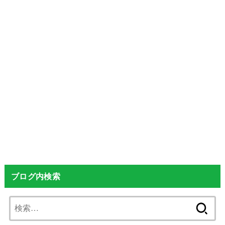
ブログ内検索
検
索: