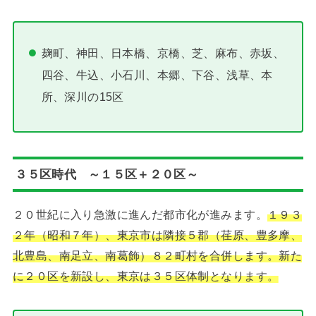
麹町、神田、日本橋、京橋、芝、麻布、赤坂、
四谷、牛込、小石川、本郷、下谷、浅草、本
所、深川の15区
３５区時代 ～１５区＋２０区～
２０世紀に入り急激に進んだ都市化が進みます。
１９３
２年（昭和７年）、東京市は隣接５郡（荏原、豊多摩、
北豊島、南足立、南葛飾）８２町村を合併します。新た
に２０区を新設し、東京は３５区体制となります。