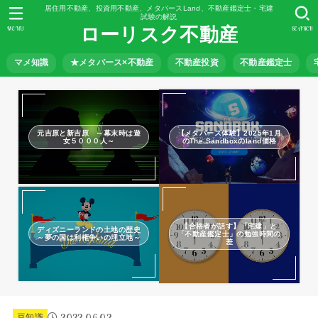
居住用不動産、投資用不動産、メタバースLand、不動産鑑定士・宅建
試験の解説
ローリスク不動産
MENU
SEARCH
マメ知識
★メタバース×不動産
不動産投資
不動産鑑定士
元吉原と新吉原 ～幕末時は遊
【メタバース体験】2025年1月
女５０００人～
のThe Sandboxのland価格
【合格者が話す】「宅建」と
ディズニーランドの土地の歴史
「不動産鑑定士」の勉強時間の
～夢の国は利権争いの埋立地～
差
2022.06.02
豆知識