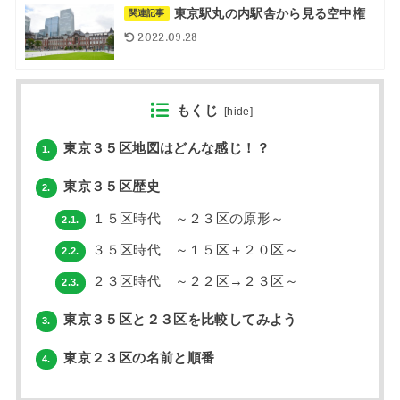
東京駅丸の内駅舎から見る空中権
関連記事
2022.09.28
もくじ
[
hide
]
東京３５区地図はどんな感じ！？
1.
東京３５区歴史
2.
１５区時代 ～２３区の原形～
2.1.
３５区時代 ～１５区＋２０区～
2.2.
２３区時代 ～２２区→２３区～
2.3.
東京３５区と２３区を比較してみよう
3.
東京２３区の名前と順番
4.