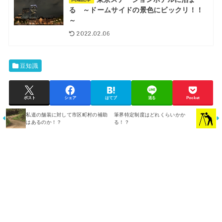
る ～ドームサイドの景色にビックリ！！
～
2022.02.06
豆知識
ポスト
シェア
はてブ
送る
Pocket
私道の舗装に対して市区町村の補助
筆界特定制度はどれくらいかか
はあるのか！？
る！？