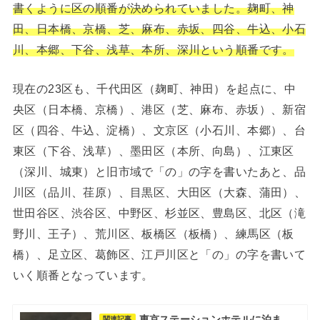
書くように区の順番が決められていました。麹町、神
田、日本橋、京橋、芝、麻布、赤坂、四谷、牛込、小石
川、本郷、下谷、浅草、本所、深川という順番です。
現在の23区も、千代田区（麹町、神田）を起点に、中
央区（日本橋、京橋）、港区（芝、麻布、赤坂）、新宿
区（四谷、牛込、淀橋）、文京区（小石川、本郷）、台
東区（下谷、浅草）、墨田区（本所、向島）、江東区
（深川、城東）と旧市域で「の」の字を書いたあと、品
川区（品川、荏原）、目黒区、大田区（大森、蒲田）、
世田谷区、渋谷区、中野区、杉並区、豊島区、北区（滝
野川、王子）、荒川区、板橋区（板橋）、練馬区（板
橋）、足立区、葛飾区、江戸川区と「の」の字を書いて
いく順番となっています。
東京ステーションホテルに泊ま
関連記事