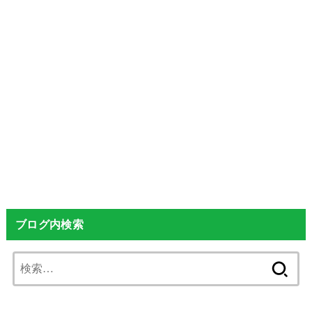
ブログ内検索
検
索: