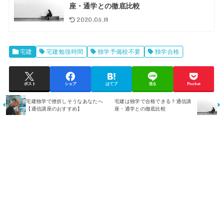
座・通学との徹底比較
2020.05.14
宅建
宅建勉強時間
独学予備校不要
独学合格
ポスト
シェア
はてブ
送る
Pocket
宅建独学で挫折しそうなあなたへ
宅建は独学で合格できる？通信講
【通信講座のおすすめ】
座・通学との徹底比較