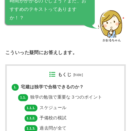
時間がかかるのでしょう？また、お
すすめのテキストってあります
か！？
かおるちゃん
こういった疑問にお答えします。
もくじ
[
hide
]
宅建は独学で合格できるのか？
1.
独学の勉強で重要な３つのポイント
1.1.
スケジュール
1.1.1.
予備校の模試
1.1.2.
過去問が全て
1.1.3.