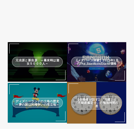
元吉原と新吉原 ～幕末時は遊
【メタバース体験】2025年1月
女５０００人～
のThe Sandboxのland価格
【合格者が話す】「宅建」と
ディズニーランドの土地の歴史
「不動産鑑定士」の勉強時間の
～夢の国は利権争いの埋立地～
差