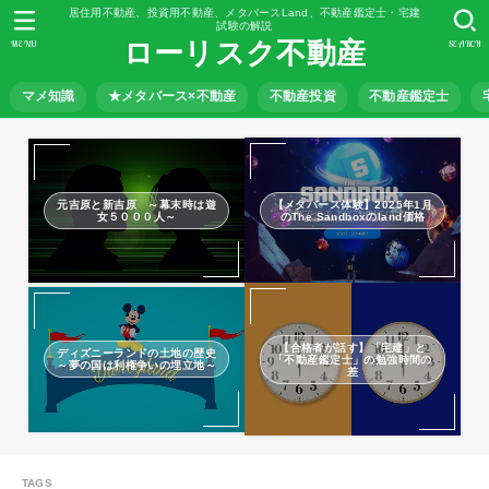
居住用不動産、投資用不動産、メタバースLand、不動産鑑定士・宅建
試験の解説
ローリスク不動産
MENU
SEARCH
マメ知識
★メタバース×不動産
不動産投資
不動産鑑定士
元吉原と新吉原 ～幕末時は遊
【メタバース体験】2025年1月
女５０００人～
のThe Sandboxのland価格
【合格者が話す】「宅建」と
ディズニーランドの土地の歴史
「不動産鑑定士」の勉強時間の
～夢の国は利権争いの埋立地～
差