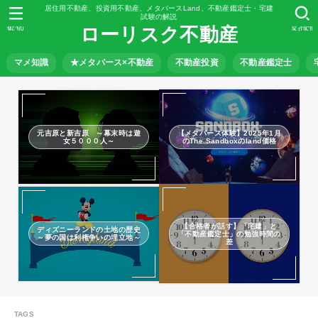
居住用不動産、投資用不動産、メタバースLand、不動産鑑定士・宅建
試験の解説
ローリスク不動産
MENU
SEARCH
マメ知識
★メタバース×不動産
不動産投資
不動産鑑定士
元吉原と新吉原 ～幕末時は遊
【メタバース体験】2025年1月
女５０００人～
のThe Sandboxのland価格
【合格者が話す】「宅建」と
ディズニーランドの土地の歴史
「不動産鑑定士」の勉強時間の
～夢の国は利権争いの埋立地～
差