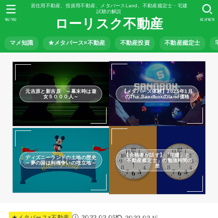
居住用不動産、投資用不動産、メタバースLand、不動産鑑定士・宅建
試験の解説
ローリスク不動産
MENU
SEARCH
マメ知識
★メタバース×不動産
不動産投資
不動産鑑定士
元吉原と新吉原 ～幕末時は遊
【メタバース体験】2025年1月
女５０００人～
のThe Sandboxのland価格
【合格者が話す】「宅建」と
ディズニーランドの土地の歴史
「不動産鑑定士」の勉強時間の
～夢の国は利権争いの埋立地～
差
2022.02.05
2022.02.16
★メタバース×不動産