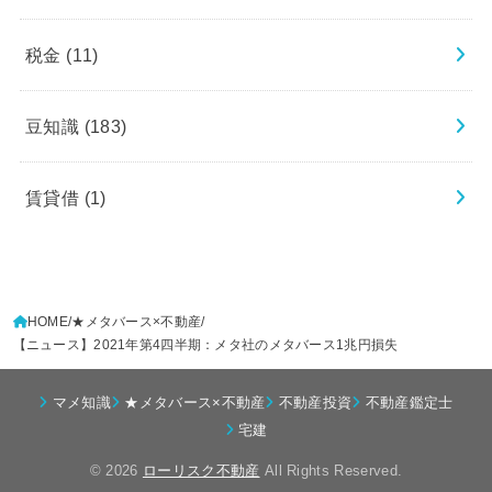
税金
(11)
豆知識
(183)
賃貸借
(1)
HOME
★メタバース×不動産
【ニュース】2021年第4四半期：メタ社のメタバース1兆円損失
マメ知識
★メタバース×不動産
不動産投資
不動産鑑定士
宅建
© 2026
ローリスク不動産
All Rights Reserved.