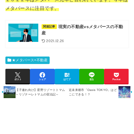
メタバースに注目です。
現実の不動産vsメタバースの不動
関連記事
産
2021.12.26
★メタバース×不動産
ポスト
シェア
はてブ
送る
Pocket
【子連れ向け】星野リゾートトマム
近未来都市「Oasis TOKYO」はど
～リゾナーレトマムの宿泊記～
こにできる！？