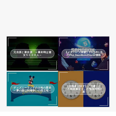
元吉原と新吉原 ～幕末時は遊
【メタバース体験】2025年1月
女５０００人～
のThe Sandboxのland価格
【合格者が話す】「宅建」と
ディズニーランドの土地の歴史
「不動産鑑定士」の勉強時間の
～夢の国は利権争いの埋立地～
差