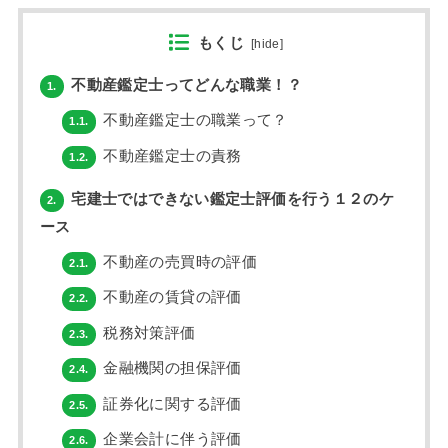
もくじ
[
hide
]
不動産鑑定士ってどんな職業！？
1.
不動産鑑定士の職業って？
1.1.
不動産鑑定士の責務
1.2.
宅建士ではできない鑑定士評価を行う１２のケ
2.
ース
不動産の売買時の評価
2.1.
不動産の賃貸の評価
2.2.
税務対策評価
2.3.
金融機関の担保評価
2.4.
証券化に関する評価
2.5.
企業会計に伴う評価
2.6.