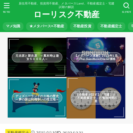
居住用不動産、投資用不動産、メタバースLand、不動産鑑定士・宅建
試験の解説
ローリスク不動産
MENU
SEARCH
マメ知識
★メタバース×不動産
不動産投資
不動産鑑定士
元吉原と新吉原 ～幕末時は遊
【メタバース体験】2025年1月
女５０００人～
のThe Sandboxのland価格
【合格者が話す】「宅建」と
ディズニーランドの土地の歴史
「不動産鑑定士」の勉強時間の
～夢の国は利権争いの埋立地～
差
2019.09.10
2022.02.23
不動産鑑定士