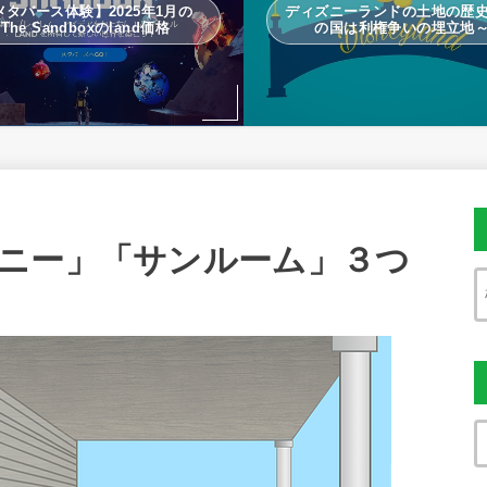
メタバース体験】2025年1月の
ディズニーランドの土地の歴
The Sandboxのland価格
の国は利権争いの埋立地
ニー」「サンルーム」３つ