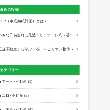
最近の投稿
BCP（事業継続計画）とは？
小さな子供連れに最適〜リゾナーレ八ヶ岳〜
正直不動産から学ぶ22巻 ～ビリオン物件～
カテゴリー
★アート×不動産
(1)
★エロ×不動産
(2)
★ホテル×不動産
(41)