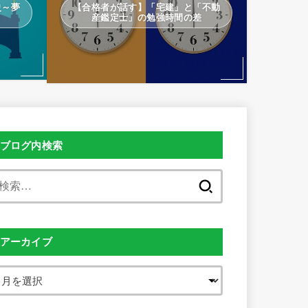
史～夢
【合格者が話す】「宅建」と「不動
～
産鑑定士」の勉強時間の差
ブログ内検索
検
索:
アーカイブ