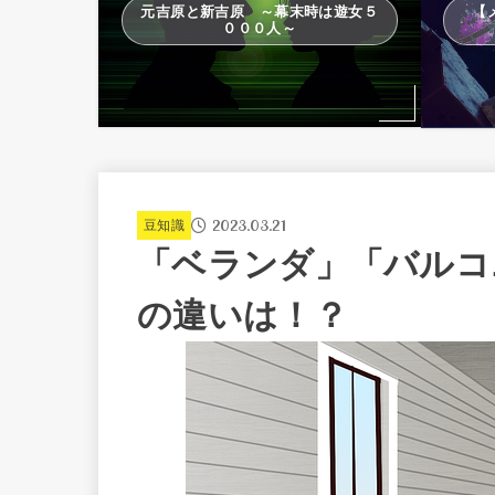
元吉原と新吉原 ～幕末時は遊女５
【
０００人～
2023.03.21
豆知識
「ベランダ」「バルコ
の違いは！？