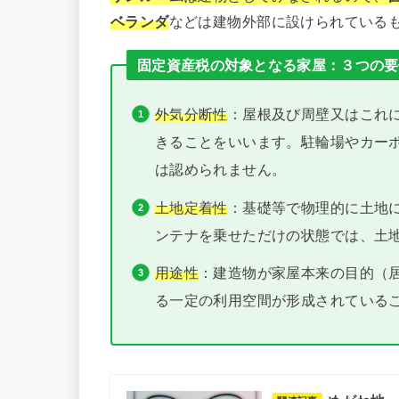
ベランダ
などは建物外部に設けられている
固定資産税の対象となる家屋：３つの要
外気分断性
：屋根及び周壁又はこれ
きることをいいます。駐輪場やカー
は認められません。
土地定着性
：基礎等で物理的に土地
ンテナを乗せただけの状態では、土
用途性
：建造物が家屋本来の目的（
る一定の利用空間が形成されている