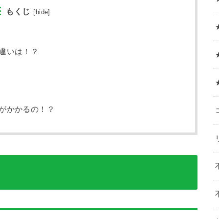
もくじ
[
hide
]
違いは！？
がかかるの！？