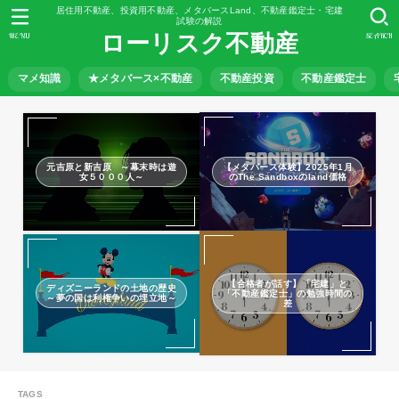
居住用不動産、投資用不動産、メタバースLand、不動産鑑定士・宅建
試験の解説
ローリスク不動産
MENU
SEARCH
マメ知識
★メタバース×不動産
不動産投資
不動産鑑定士
元吉原と新吉原 ～幕末時は遊
【メタバース体験】2025年1月
女５０００人～
のThe Sandboxのland価格
【合格者が話す】「宅建」と
ディズニーランドの土地の歴史
「不動産鑑定士」の勉強時間の
～夢の国は利権争いの埋立地～
差