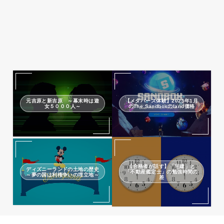
元吉原と新吉原 ～幕末時は遊
【メタバース体験】2025年1月
女５０００人～
のThe Sandboxのland価格
【合格者が話す】「宅建」と
ディズニーランドの土地の歴史
「不動産鑑定士」の勉強時間の
～夢の国は利権争いの埋立地～
差