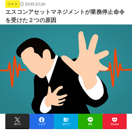
2022.07.30
リート
エスコンアセットマネジメントが業務停止命令
を受けた２つの原因
ポスト
シェア
はてブ
送る
Pocket