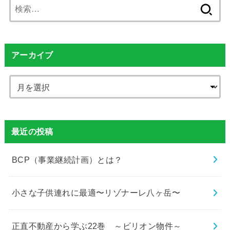
検
索:
アーカイブ
最近の投稿
BCP（事業継続計画）とは？
小さな子供連れに最適〜リゾナーレ八ヶ岳〜
正直不動産から学ぶ22巻 ～ビリオン物件～