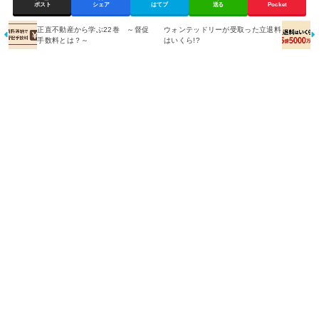
ポスト
シェア
はてブ
送る
Pocket
正直不動産から学ぶ22巻 ～督促
ウォンテッドリーが受取った立退料
手数料とは？～
はいくら!?