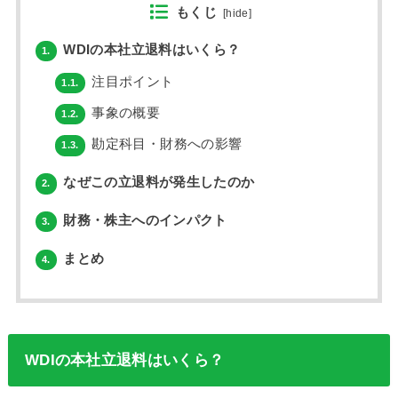
もくじ
[
hide
]
WDIの本社立退料はいくら？
1.
注目ポイント
1.1.
事象の概要
1.2.
勘定科目・財務への影響
1.3.
なぜこの立退料が発生したのか
2.
財務・株主へのインパクト
3.
まとめ
4.
WDIの本社立退料はいくら？