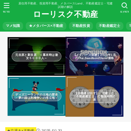
居住用不動産、投資用不動産、メタバースLand、不動産鑑定士・宅建
試験の解説
ローリスク不動産
MENU
SEARCH
マメ知識
★メタバース×不動産
不動産投資
不動産鑑定士
元吉原と新吉原 ～幕末時は遊
【メタバース体験】2025年1月
女５０００人～
のThe Sandboxのland価格
【合格者が話す】「宅建」と
ディズニーランドの土地の歴史
「不動産鑑定士」の勉強時間の
～夢の国は利権争いの埋立地～
差
2025.09.23
★立退き×不動産