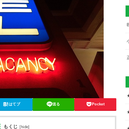
はてブ
送る
Pocket
もくじ
[
hide
]