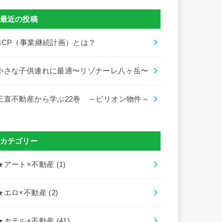
最近の投稿
BCP（事業継続計画）とは？
小さな子供連れに最適〜リゾナーレ八ヶ岳〜
正直不動産から学ぶ22巻 ～ビリオン物件～
カテゴリー
★アート×不動産
(1)
★エロ×不動産
(2)
★ホテル×不動産
(41)