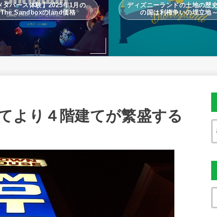
メタバース体験】2025年1月の
ディズニーランドの土地の歴
The Sandboxのland価格
の国は利権争いの埋立地
てより４階建てが繁盛する