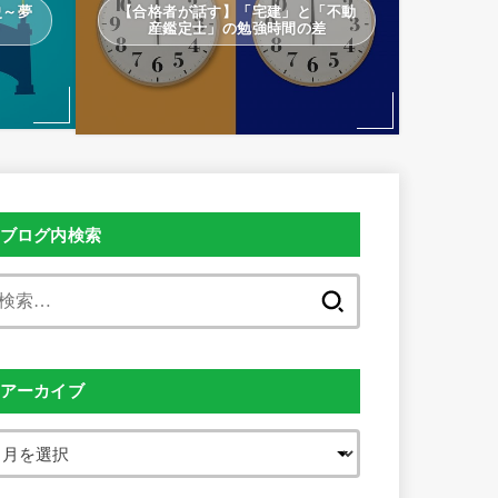
史～夢
【合格者が話す】「宅建」と「不動
～
産鑑定士」の勉強時間の差
ブログ内検索
検
索:
アーカイブ