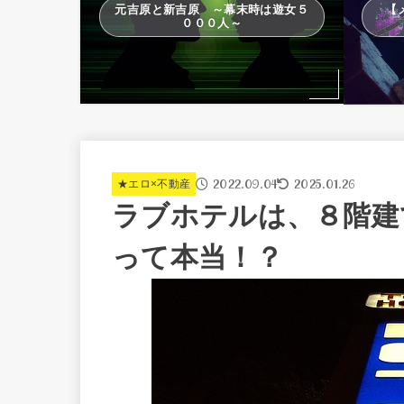
元吉原と新吉原 ～幕末時は遊女５
【
０００人～
2022.09.04
2025.01.26
★エロ×不動産
ラブホテルは、８階建
って本当！？