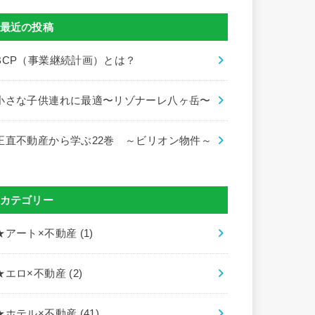
最近の投稿
BCP（事業継続計画）とは？
小さな子供連れに最適〜リゾナーレ八ヶ岳〜
正直不動産から学ぶ22巻 ～ビリオン物件～
カテゴリー
★アート×不動産
(1)
★エロ×不動産
(2)
★ホテル×不動産
(41)