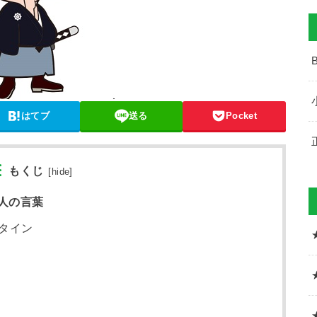
はてブ
送る
Pocket
もくじ
[
hide
]
人の言葉
タイン