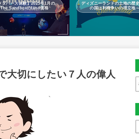
メタバース体験】2025年1月の
ディズニーランドの土地の歴
The Sandboxのland価格
の国は利権争いの埋立地
で大切にしたい７人の偉人