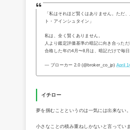
「私はそれほど賢くはありません。ただ、
ト・アインシュタイン」
私は、全く賢くありません。
人より鑑定評価基準の暗記に向き合っただ
合格した年の4月〜8月は、暗記だけで毎
— ブローカー 2.0 (@broker_co_jp)
April 1
イチロー
夢を掴むことというのは一気には出来ない
小さなことの積み重ねしかないと言ってい