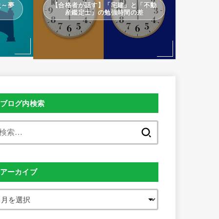
史～夢
【合格者が話す】「宅建」と「不動
～
産鑑定士」の勉強時間の差
ブログ内検索
検
索:
アーカイブ