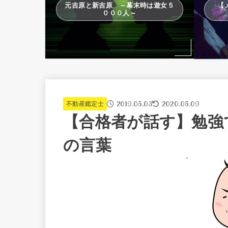
元吉原と新吉原 ～幕末時は遊女５
【
０００人～
2019.05.03
2020.05.09
不動産鑑定士
【合格者が話す】勉強
の言葉